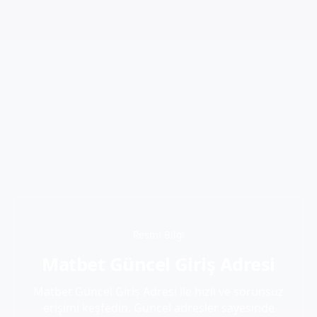
Resmi Bilgi
Matbet Güncel Giriş Adresi
Matbet Güncel Giriş Adresi ile hızlı ve sorunsuz
erişimi keşfedin. Güncel adresler sayesinde