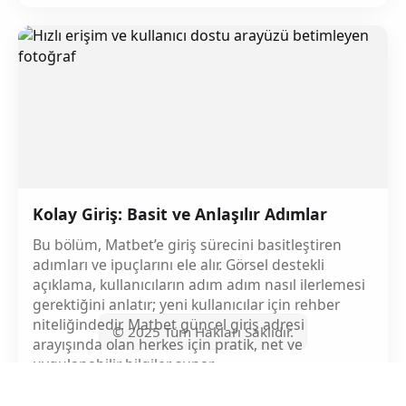
Kolay Giriş: Basit ve Anlaşılır Adımlar
Bu bölüm, Matbet’e giriş sürecini basitleştiren
adımları ve ipuçlarını ele alır. Görsel destekli
açıklama, kullanıcıların adım adım nasıl ilerlemesi
gerektiğini anlatır; yeni kullanıcılar için rehber
niteliğindedir. Matbet güncel giriş adresi
© 2025 Tüm Hakları Saklıdır.
arayışında olan herkes için pratik, net ve
uygulanabilir bilgiler sunar.