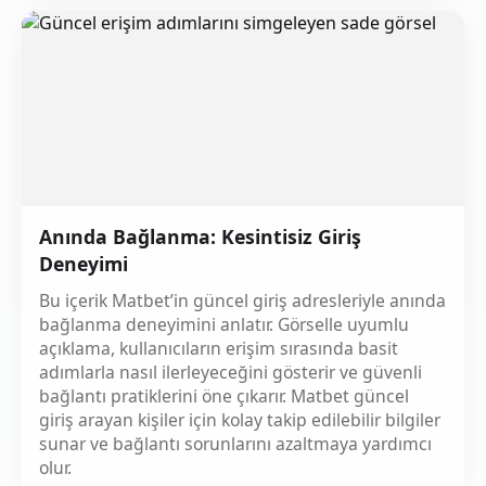
Anında Bağlanma: Kesintisiz Giriş
Deneyimi
Bu içerik Matbet’in güncel giriş adresleriyle anında
bağlanma deneyimini anlatır. Görselle uyumlu
açıklama, kullanıcıların erişim sırasında basit
adımlarla nasıl ilerleyeceğini gösterir ve güvenli
bağlantı pratiklerini öne çıkarır. Matbet güncel
giriş arayan kişiler için kolay takip edilebilir bilgiler
sunar ve bağlantı sorunlarını azaltmaya yardımcı
olur.