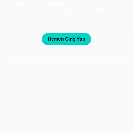
siteye kesintisiz bağlanır; kolay, güvenli ve anında
erişim sağlayan yöntemler hakkında bilgi sahibi
olursunuz. Doğru adrese yönlendiren
kaynaklarla erişim deneyiminiz basitleşir.
Hemen Giriş Yap