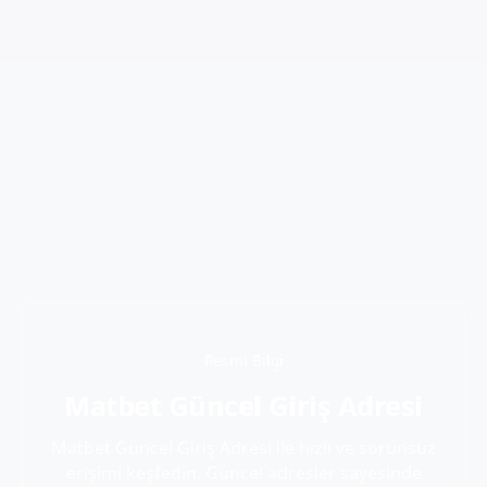
Resmi Bilgi
Matbet Güncel Giriş Adresi
Matbet Güncel Giriş Adresi ile hızlı ve sorunsuz
erişimi keşfedin. Güncel adresler sayesinde