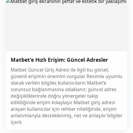
Matbet’e Hızlı Erişim: Güncel Adresler
Matbet Güncel Giriş Adresi ile ilgili bu görsel,
güvenli erişimin önemini vurgular. Resimle uyumlu
olarak verilen bilgiler, kullanıcıların Matbet’e
sorunsuz bağlanmasına odaklanır; güncel adres
değişikliklerinde doğru yönergeler takip
edildiğinde erişim kolaylaşır. Matbet giriş adresi
arayan kullanıcılar için rehber niteliğinde, erişim
anlatımlarıyla desteklenmiş, net ve anlaşılır bilgiler
içerir.