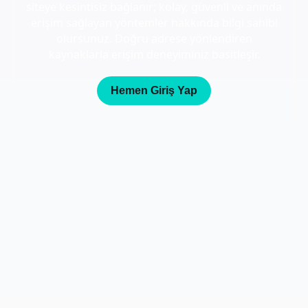
siteye kesintisiz bağlanır; kolay, güvenli ve anında
erişim sağlayan yöntemler hakkında bilgi sahibi
olursunuz. Doğru adrese yönlendiren
kaynaklarla erişim deneyiminiz basitleşir.
Hemen Giriş Yap