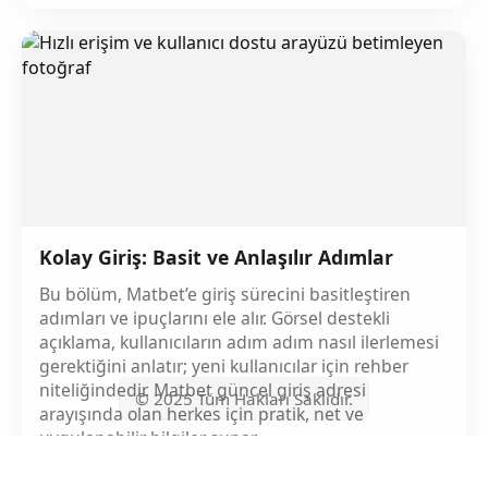
Kolay Giriş: Basit ve Anlaşılır Adımlar
Bu bölüm, Matbet’e giriş sürecini basitleştiren
adımları ve ipuçlarını ele alır. Görsel destekli
açıklama, kullanıcıların adım adım nasıl ilerlemesi
gerektiğini anlatır; yeni kullanıcılar için rehber
niteliğindedir. Matbet güncel giriş adresi
© 2025 Tüm Hakları Saklıdır.
arayışında olan herkes için pratik, net ve
uygulanabilir bilgiler sunar.