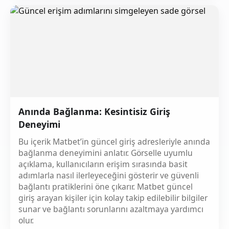
Anında Bağlanma: Kesintisiz Giriş
Deneyimi
Bu içerik Matbet’in güncel giriş adresleriyle anında
bağlanma deneyimini anlatır. Görselle uyumlu
açıklama, kullanıcıların erişim sırasında basit
adımlarla nasıl ilerleyeceğini gösterir ve güvenli
bağlantı pratiklerini öne çıkarır. Matbet güncel
giriş arayan kişiler için kolay takip edilebilir bilgiler
sunar ve bağlantı sorunlarını azaltmaya yardımcı
olur.