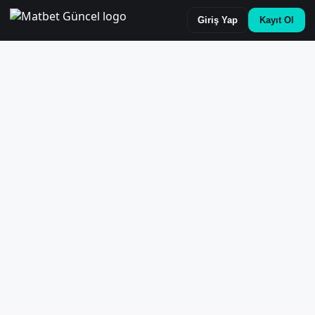
Giriş Yap
Kayıt Ol