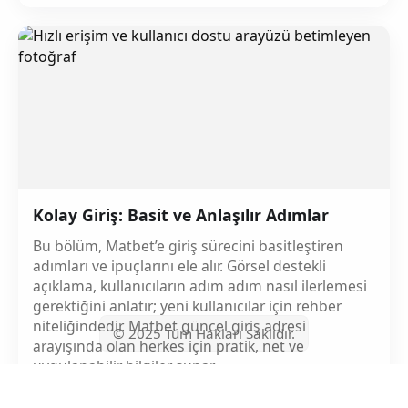
Kolay Giriş: Basit ve Anlaşılır Adımlar
Bu bölüm, Matbet’e giriş sürecini basitleştiren
adımları ve ipuçlarını ele alır. Görsel destekli
açıklama, kullanıcıların adım adım nasıl ilerlemesi
gerektiğini anlatır; yeni kullanıcılar için rehber
niteliğindedir. Matbet güncel giriş adresi
© 2025 Tüm Hakları Saklıdır.
arayışında olan herkes için pratik, net ve
uygulanabilir bilgiler sunar.