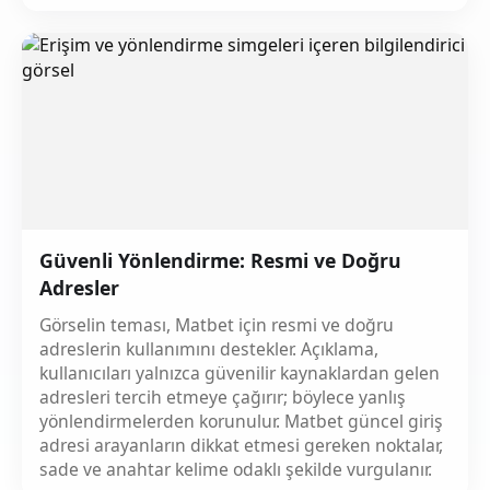
Güvenli Yönlendirme: Resmi ve Doğru
Adresler
Görselin teması, Matbet için resmi ve doğru
adreslerin kullanımını destekler. Açıklama,
kullanıcıları yalnızca güvenilir kaynaklardan gelen
adresleri tercih etmeye çağırır; böylece yanlış
yönlendirmelerden korunulur. Matbet güncel giriş
adresi arayanların dikkat etmesi gereken noktalar,
sade ve anahtar kelime odaklı şekilde vurgulanır.