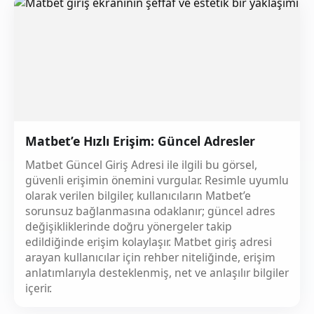
Matbet’e Hızlı Erişim: Güncel Adresler
Matbet Güncel Giriş Adresi ile ilgili bu görsel,
güvenli erişimin önemini vurgular. Resimle uyumlu
olarak verilen bilgiler, kullanıcıların Matbet’e
sorunsuz bağlanmasına odaklanır; güncel adres
değişikliklerinde doğru yönergeler takip
edildiğinde erişim kolaylaşır. Matbet giriş adresi
arayan kullanıcılar için rehber niteliğinde, erişim
anlatımlarıyla desteklenmiş, net ve anlaşılır bilgiler
içerir.