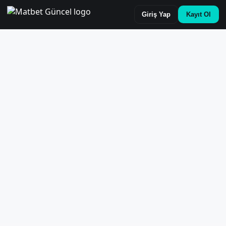
Giriş Yap
Kayıt Ol