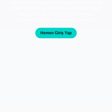
siteye kesintisiz bağlanır; kolay, güvenli ve anında
erişim sağlayan yöntemler hakkında bilgi sahibi
olursunuz. Doğru adrese yönlendiren
kaynaklarla erişim deneyiminiz basitleşir.
Hemen Giriş Yap