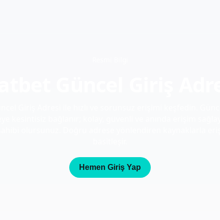
Resmi Bilgi
tbet Güncel Giriş Adr
cel Giriş Adresi ile hızlı ve sorunsuz erişimi keşfedin. Günc
eye kesintisiz bağlanır; kolay, güvenli ve anında erişim sağl
sahibi olursunuz. Doğru adrese yönlendiren kaynaklarla er
basitleşir.
Hemen Giriş Yap