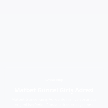
Resmi Bilgi
Matbet Güncel Giriş Adresi
Matbet Güncel Giriş Adresi ile hızlı ve sorunsuz
erişimi keşfedin. Güncel adresler sayesinde