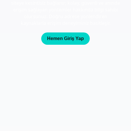
siteye kesintisiz bağlanır; kolay, güvenli ve anında
erişim sağlayan yöntemler hakkında bilgi sahibi
olursunuz. Doğru adrese yönlendiren
kaynaklarla erişim deneyiminiz basitleşir.
Hemen Giriş Yap