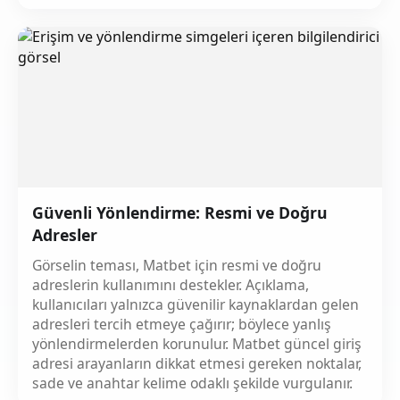
Güvenli Yönlendirme: Resmi ve Doğru
Adresler
Görselin teması, Matbet için resmi ve doğru
adreslerin kullanımını destekler. Açıklama,
kullanıcıları yalnızca güvenilir kaynaklardan gelen
adresleri tercih etmeye çağırır; böylece yanlış
yönlendirmelerden korunulur. Matbet güncel giriş
adresi arayanların dikkat etmesi gereken noktalar,
sade ve anahtar kelime odaklı şekilde vurgulanır.