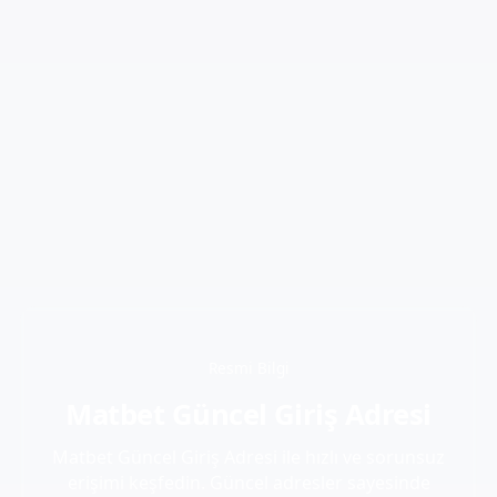
Resmi Bilgi
Matbet Güncel Giriş Adresi
Matbet Güncel Giriş Adresi ile hızlı ve sorunsuz
erişimi keşfedin. Güncel adresler sayesinde