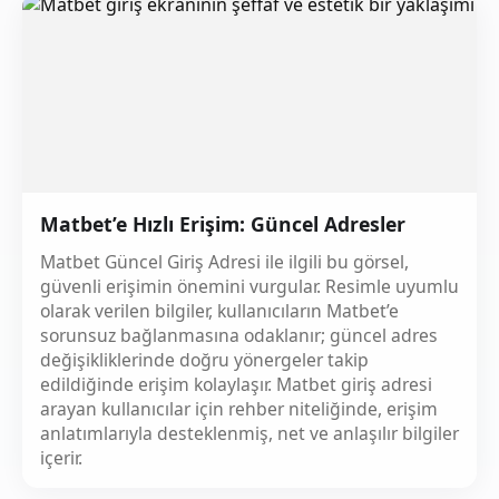
Matbet’e Hızlı Erişim: Güncel Adresler
Matbet Güncel Giriş Adresi ile ilgili bu görsel,
güvenli erişimin önemini vurgular. Resimle uyumlu
olarak verilen bilgiler, kullanıcıların Matbet’e
sorunsuz bağlanmasına odaklanır; güncel adres
değişikliklerinde doğru yönergeler takip
edildiğinde erişim kolaylaşır. Matbet giriş adresi
arayan kullanıcılar için rehber niteliğinde, erişim
anlatımlarıyla desteklenmiş, net ve anlaşılır bilgiler
içerir.