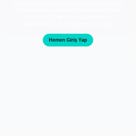
siteye kesintisiz bağlanır; kolay, güvenli ve anında
erişim sağlayan yöntemler hakkında bilgi sahibi
olursunuz. Doğru adrese yönlendiren
kaynaklarla erişim deneyiminiz basitleşir.
Hemen Giriş Yap