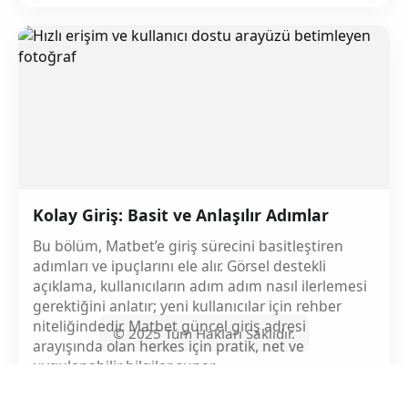
Kolay Giriş: Basit ve Anlaşılır Adımlar
Bu bölüm, Matbet’e giriş sürecini basitleştiren
adımları ve ipuçlarını ele alır. Görsel destekli
açıklama, kullanıcıların adım adım nasıl ilerlemesi
gerektiğini anlatır; yeni kullanıcılar için rehber
niteliğindedir. Matbet güncel giriş adresi
© 2025 Tüm Hakları Saklıdır.
arayışında olan herkes için pratik, net ve
uygulanabilir bilgiler sunar.