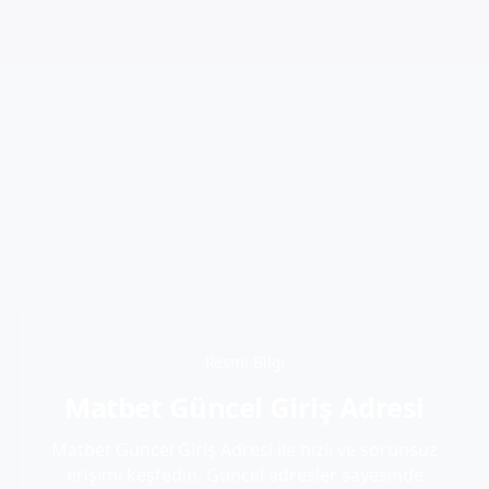
Resmi Bilgi
Matbet Güncel Giriş Adresi
Matbet Güncel Giriş Adresi ile hızlı ve sorunsuz
erişimi keşfedin. Güncel adresler sayesinde