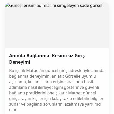
Anında Bağlanma: Kesintisiz Giriş
Deneyimi
Bu içerik Matbet’in güncel giriş adresleriyle anında
bağlanma deneyimini anlatır. Görselle uyumlu
açıklama, kullanıcıların erişim sırasında basit
adımlarla nasıl ilerleyeceğini gösterir ve güvenli
bağlantı pratiklerini öne çıkarır. Matbet güncel
giriş arayan kişiler için kolay takip edilebilir bilgiler
sunar ve bağlantı sorunlarını azaltmaya yardımcı
olur.