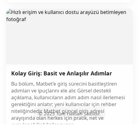
Kolay Giriş: Basit ve Anlaşılır Adımlar
Bu bölüm, Matbet’e giriş sürecini basitleştiren
adımları ve ipuçlarını ele alır. Görsel destekli
açıklama, kullanıcıların adım adım nasıl ilerlemesi
gerektiğini anlatır; yeni kullanıcılar için rehber
niteliğindedir. Matbet güncel giriş adresi
© 2025 Tüm Hakları Saklıdır.
arayışında olan herkes için pratik, net ve
uygulanabilir bilgiler sunar.