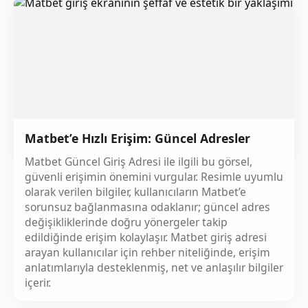
Matbet’e Hızlı Erişim: Güncel Adresler
Matbet Güncel Giriş Adresi ile ilgili bu görsel,
güvenli erişimin önemini vurgular. Resimle uyumlu
olarak verilen bilgiler, kullanıcıların Matbet’e
sorunsuz bağlanmasına odaklanır; güncel adres
değişikliklerinde doğru yönergeler takip
edildiğinde erişim kolaylaşır. Matbet giriş adresi
arayan kullanıcılar için rehber niteliğinde, erişim
anlatımlarıyla desteklenmiş, net ve anlaşılır bilgiler
içerir.