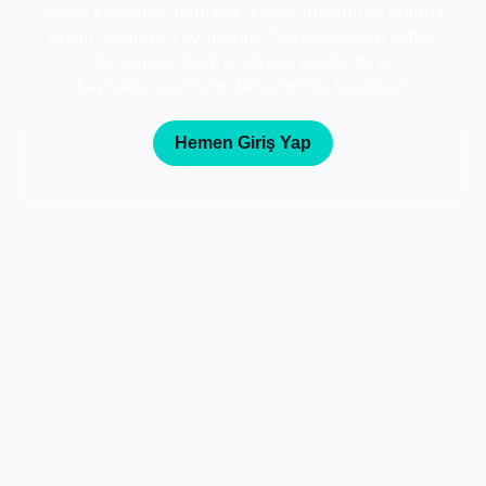
siteye kesintisiz bağlanır; kolay, güvenli ve anında
erişim sağlayan yöntemler hakkında bilgi sahibi
olursunuz. Doğru adrese yönlendiren
kaynaklarla erişim deneyiminiz basitleşir.
Hemen Giriş Yap