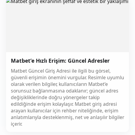
Matbet’e Hızlı Erişim: Güncel Adresler
Matbet Güncel Giriş Adresi ile ilgili bu görsel,
güvenli erişimin önemini vurgular. Resimle uyumlu
olarak verilen bilgiler, kullanıcıların Matbet’e
sorunsuz bağlanmasına odaklanır; güncel adres
değişikliklerinde doğru yönergeler takip
edildiğinde erişim kolaylaşır. Matbet giriş adresi
arayan kullanıcılar için rehber niteliğinde, erişim
anlatımlarıyla desteklenmiş, net ve anlaşılır bilgiler
içerir.