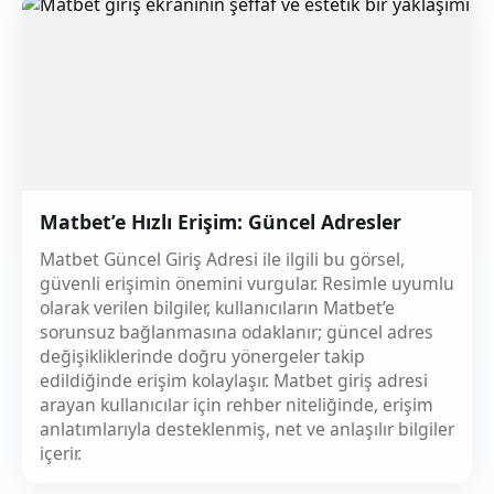
Matbet’e Hızlı Erişim: Güncel Adresler
Matbet Güncel Giriş Adresi ile ilgili bu görsel,
güvenli erişimin önemini vurgular. Resimle uyumlu
olarak verilen bilgiler, kullanıcıların Matbet’e
sorunsuz bağlanmasına odaklanır; güncel adres
değişikliklerinde doğru yönergeler takip
edildiğinde erişim kolaylaşır. Matbet giriş adresi
arayan kullanıcılar için rehber niteliğinde, erişim
anlatımlarıyla desteklenmiş, net ve anlaşılır bilgiler
içerir.