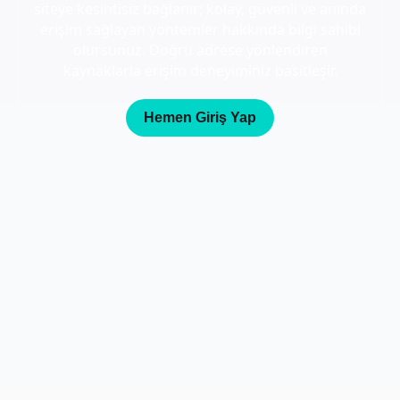
siteye kesintisiz bağlanır; kolay, güvenli ve anında
erişim sağlayan yöntemler hakkında bilgi sahibi
olursunuz. Doğru adrese yönlendiren
kaynaklarla erişim deneyiminiz basitleşir.
Hemen Giriş Yap