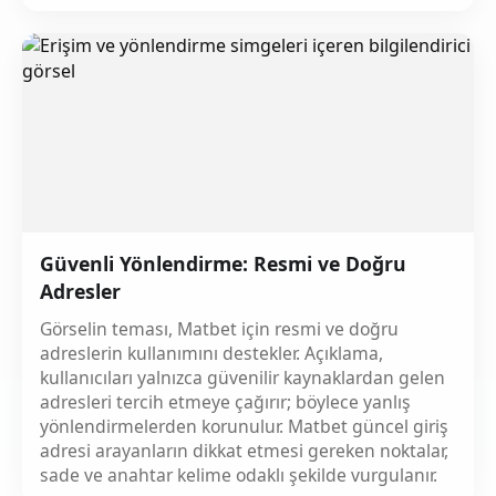
Güvenli Yönlendirme: Resmi ve Doğru
Adresler
Görselin teması, Matbet için resmi ve doğru
adreslerin kullanımını destekler. Açıklama,
kullanıcıları yalnızca güvenilir kaynaklardan gelen
adresleri tercih etmeye çağırır; böylece yanlış
yönlendirmelerden korunulur. Matbet güncel giriş
adresi arayanların dikkat etmesi gereken noktalar,
sade ve anahtar kelime odaklı şekilde vurgulanır.