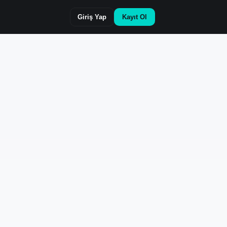
Giriş Yap
Kayıt Ol