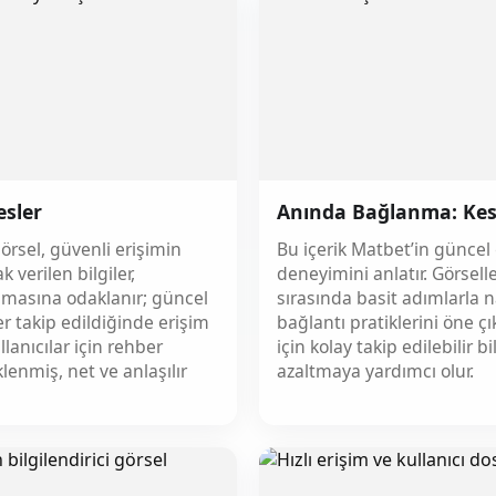
esler
Anında Bağlanma: Kesi
görsel, güvenli erişimin
Bu içerik Matbet’in güncel
verilen bilgiler,
deneyimini anlatır. Görsell
nmasına odaklanır; güncel
sırasında basit adımlarla na
r takip edildiğinde erişim
bağlantı pratiklerini öne çı
llanıcılar için rehber
için kolay takip edilebilir b
lenmiş, net ve anlaşılır
azaltmaya yardımcı olur.