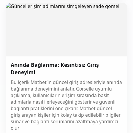
Anında Bağlanma: Kesintisiz Giriş
Deneyimi
Bu içerik Matbet’in güncel giriş adresleriyle anında
bağlanma deneyimini anlatır. Görselle uyumlu
açıklama, kullanıcıların erişim sırasında basit
adımlarla nasıl ilerleyeceğini gösterir ve güvenli
bağlantı pratiklerini öne çıkarır. Matbet güncel
giriş arayan kişiler için kolay takip edilebilir bilgiler
sunar ve bağlantı sorunlarını azaltmaya yardımcı
olur.