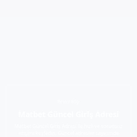
Resmi Bilgi
Matbet Güncel Giriş Adresi
Matbet Güncel Giriş Adresi ile hızlı ve sorunsuz
erişimi keşfedin. Güncel adresler sayesinde