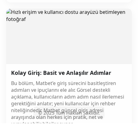
Kolay Giriş: Basit ve Anlaşılır Adımlar
Bu bölüm, Matbet’e giriş sürecini basitleştiren
adımları ve ipuçlarını ele alır. Görsel destekli
açıklama, kullanıcıların adım adım nasıl ilerlemesi
gerektiğini anlatır; yeni kullanıcılar için rehber
niteliğindedir. Matbet güncel giriş adresi
© 2025 Tüm Hakları Saklıdır.
arayışında olan herkes için pratik, net ve
uygulanabilir bilgiler sunar.