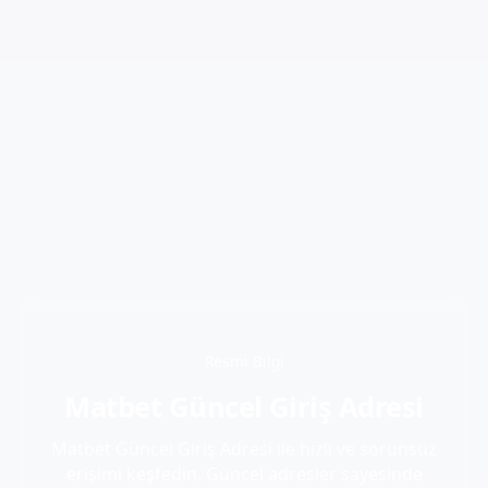
Resmi Bilgi
Matbet Güncel Giriş Adresi
Matbet Güncel Giriş Adresi ile hızlı ve sorunsuz
erişimi keşfedin. Güncel adresler sayesinde