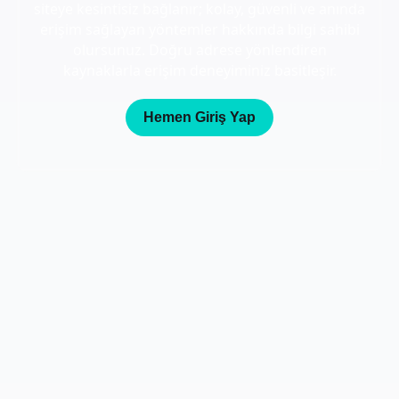
siteye kesintisiz bağlanır; kolay, güvenli ve anında
erişim sağlayan yöntemler hakkında bilgi sahibi
olursunuz. Doğru adrese yönlendiren
kaynaklarla erişim deneyiminiz basitleşir.
Hemen Giriş Yap