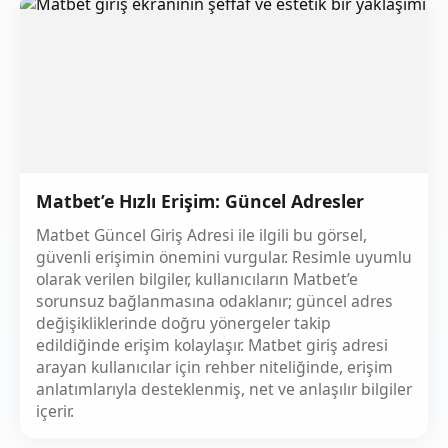
Matbet’e Hızlı Erişim: Güncel Adresler
Matbet Güncel Giriş Adresi ile ilgili bu görsel,
güvenli erişimin önemini vurgular. Resimle uyumlu
olarak verilen bilgiler, kullanıcıların Matbet’e
sorunsuz bağlanmasına odaklanır; güncel adres
değişikliklerinde doğru yönergeler takip
edildiğinde erişim kolaylaşır. Matbet giriş adresi
arayan kullanıcılar için rehber niteliğinde, erişim
anlatımlarıyla desteklenmiş, net ve anlaşılır bilgiler
içerir.