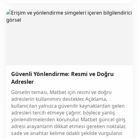
Güvenli Yönlendirme: Resmi ve Doğru
Adresler
Görselin teması, Matbet için resmi ve doğru
adreslerin kullanımını destekler. Açıklama,
kullanıcıları yalnızca güvenilir kaynaklardan gelen
adresleri tercih etmeye çağırır; böylece yanlış
yönlendirmelerden korunulur. Matbet güncel giriş
adresi arayanların dikkat etmesi gereken noktalar,
sade ve anahtar kelime odaklı şekilde vurgulanır.