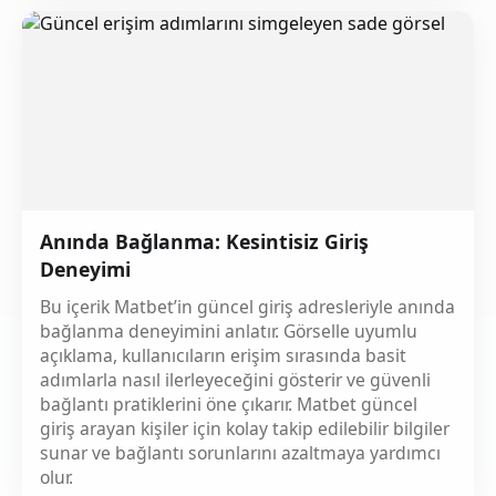
Anında Bağlanma: Kesintisiz Giriş
Deneyimi
Bu içerik Matbet’in güncel giriş adresleriyle anında
bağlanma deneyimini anlatır. Görselle uyumlu
açıklama, kullanıcıların erişim sırasında basit
adımlarla nasıl ilerleyeceğini gösterir ve güvenli
bağlantı pratiklerini öne çıkarır. Matbet güncel
giriş arayan kişiler için kolay takip edilebilir bilgiler
sunar ve bağlantı sorunlarını azaltmaya yardımcı
olur.