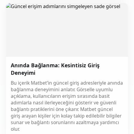
Anında Bağlanma: Kesintisiz Giriş
Deneyimi
Bu içerik Matbet’in güncel giriş adresleriyle anında
bağlanma deneyimini anlatır. Görselle uyumlu
açıklama, kullanıcıların erişim sırasında basit
adımlarla nasıl ilerleyeceğini gösterir ve güvenli
bağlantı pratiklerini öne çıkarır. Matbet güncel
giriş arayan kişiler için kolay takip edilebilir bilgiler
sunar ve bağlantı sorunlarını azaltmaya yardımcı
olur.