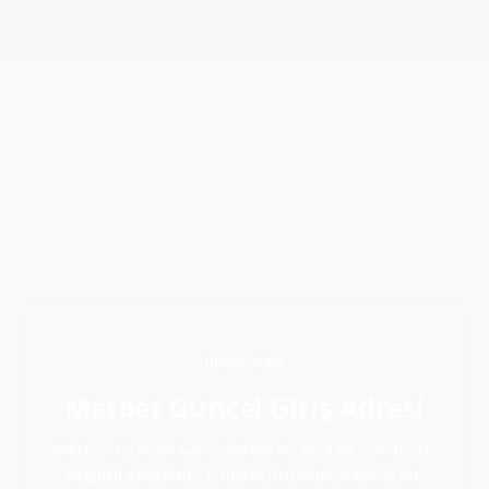
Resmi Bilgi
Matbet Güncel Giriş Adresi
Matbet Güncel Giriş Adresi ile hızlı ve sorunsuz
erişimi keşfedin. Güncel adresler sayesinde