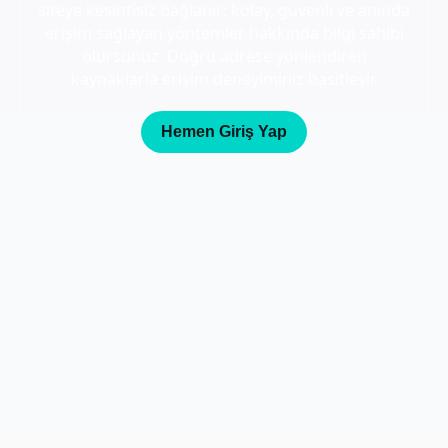
siteye kesintisiz bağlanır; kolay, güvenli ve anında
erişim sağlayan yöntemler hakkında bilgi sahibi
olursunuz. Doğru adrese yönlendiren
kaynaklarla erişim deneyiminiz basitleşir.
Hemen Giriş Yap