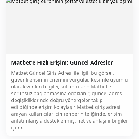
Matbet’e Hızlı Erişim: Güncel Adresler
Matbet Güncel Giriş Adresi ile ilgili bu görsel,
güvenli erişimin önemini vurgular. Resimle uyumlu
olarak verilen bilgiler, kullanıcıların Matbet’e
sorunsuz bağlanmasına odaklanır; güncel adres
değişikliklerinde doğru yönergeler takip
edildiğinde erişim kolaylaşır. Matbet giriş adresi
arayan kullanıcılar için rehber niteliğinde, erişim
anlatımlarıyla desteklenmiş, net ve anlaşılır bilgiler
içerir.