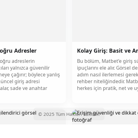
oğru Adresler
Kolay Giriş: Basit ve A
doğru adreslerin
Bu bölüm, Matbet’e giriş sü
ıları yalnızca güvenilir
ipuçlarını ele alır. Görsel d
eye çağırır; böylece yanlış
adım nasıl ilerlemesi gerekti
ncel giriş adresi
rehber niteliğindedir. Matb
alar, sade ve anahtar
herkes için pratik, net ve u
© 2025 Tüm Hakları Saklıdır.