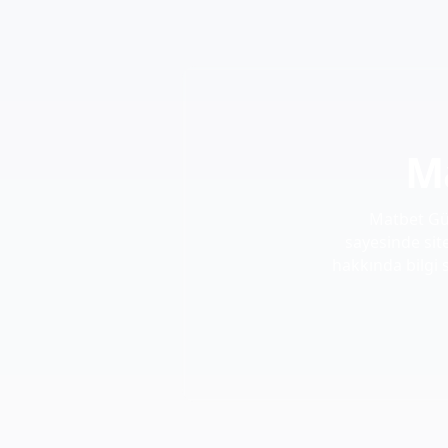
Ma
Matbet Gün
sayesinde sit
hakkında bilgi 