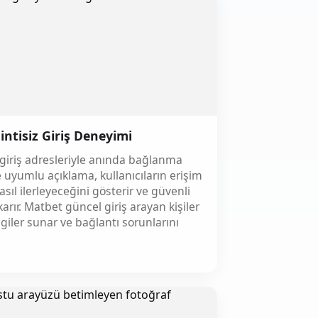
ntisiz Giriş Deneyimi
 giriş adresleriyle anında bağlanma
e uyumlu açıklama, kullanıcıların erişim
sıl ilerleyeceğini gösterir ve güvenli
karır. Matbet güncel giriş arayan kişiler
ilgiler sunar ve bağlantı sorunlarını