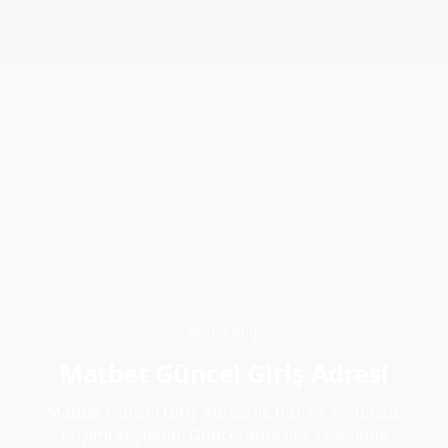
Resmi Bilgi
Matbet Güncel Giriş Adresi
Matbet Güncel Giriş Adresi ile hızlı ve sorunsuz
erişimi keşfedin. Güncel adresler sayesinde