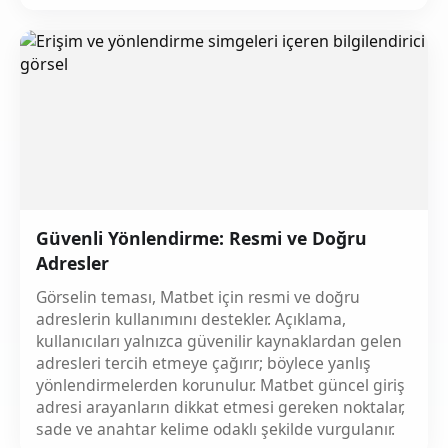
Güvenli Yönlendirme: Resmi ve Doğru
Adresler
Görselin teması, Matbet için resmi ve doğru
adreslerin kullanımını destekler. Açıklama,
kullanıcıları yalnızca güvenilir kaynaklardan gelen
adresleri tercih etmeye çağırır; böylece yanlış
yönlendirmelerden korunulur. Matbet güncel giriş
adresi arayanların dikkat etmesi gereken noktalar,
sade ve anahtar kelime odaklı şekilde vurgulanır.