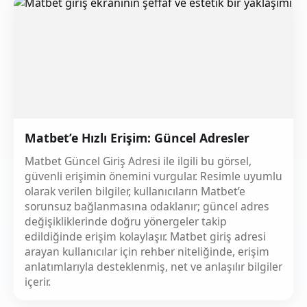
Matbet’e Hızlı Erişim: Güncel Adresler
Matbet Güncel Giriş Adresi ile ilgili bu görsel,
güvenli erişimin önemini vurgular. Resimle uyumlu
olarak verilen bilgiler, kullanıcıların Matbet’e
sorunsuz bağlanmasına odaklanır; güncel adres
değişikliklerinde doğru yönergeler takip
edildiğinde erişim kolaylaşır. Matbet giriş adresi
arayan kullanıcılar için rehber niteliğinde, erişim
anlatımlarıyla desteklenmiş, net ve anlaşılır bilgiler
içerir.