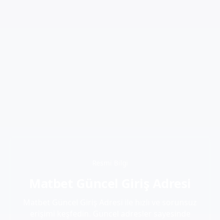
Resmi Bilgi
Matbet Güncel Giriş Adresi
Matbet Güncel Giriş Adresi ile hızlı ve sorunsuz
erişimi keşfedin. Güncel adresler sayesinde