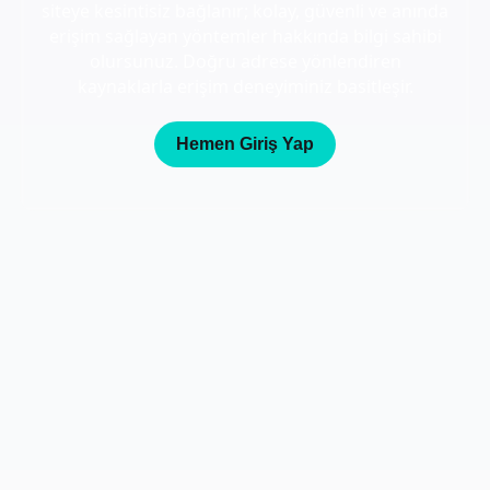
siteye kesintisiz bağlanır; kolay, güvenli ve anında
erişim sağlayan yöntemler hakkında bilgi sahibi
olursunuz. Doğru adrese yönlendiren
kaynaklarla erişim deneyiminiz basitleşir.
Hemen Giriş Yap