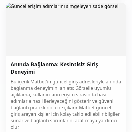
Anında Bağlanma: Kesintisiz Giriş
Deneyimi
Bu içerik Matbet’in güncel giriş adresleriyle anında
bağlanma deneyimini anlatır. Görselle uyumlu
açıklama, kullanıcıların erişim sırasında basit
adımlarla nasıl ilerleyeceğini gösterir ve güvenli
bağlantı pratiklerini öne çıkarır. Matbet güncel
giriş arayan kişiler için kolay takip edilebilir bilgiler
sunar ve bağlantı sorunlarını azaltmaya yardımcı
olur.