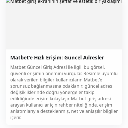
Matbet’e Hızlı Erişim: Güncel Adresler
Matbet Güncel Giriş Adresi ile ilgili bu görsel,
güvenli erişimin önemini vurgular. Resimle uyumlu
olarak verilen bilgiler, kullanıcıların Matbet’e
sorunsuz bağlanmasına odaklanır; güncel adres
değişikliklerinde doğru yönergeler takip
edildiğinde erişim kolaylaşır. Matbet giriş adresi
arayan kullanıcılar için rehber niteliğinde, erişim
anlatımlarıyla desteklenmiş, net ve anlaşılır bilgiler
içerir.