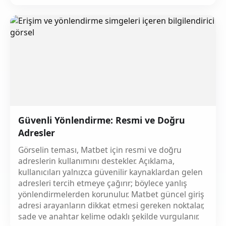
Güvenli Yönlendirme: Resmi ve Doğru
Adresler
Görselin teması, Matbet için resmi ve doğru
adreslerin kullanımını destekler. Açıklama,
kullanıcıları yalnızca güvenilir kaynaklardan gelen
adresleri tercih etmeye çağırır; böylece yanlış
yönlendirmelerden korunulur. Matbet güncel giriş
adresi arayanların dikkat etmesi gereken noktalar,
sade ve anahtar kelime odaklı şekilde vurgulanır.