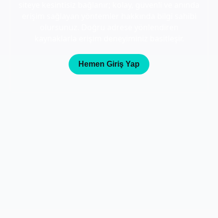
siteye kesintisiz bağlanır; kolay, güvenli ve anında
erişim sağlayan yöntemler hakkında bilgi sahibi
olursunuz. Doğru adrese yönlendiren
kaynaklarla erişim deneyiminiz basitleşir.
Hemen Giriş Yap