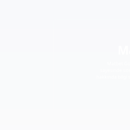
Ma
Matbet Gün
sayesinde sit
hakkında bilgi 