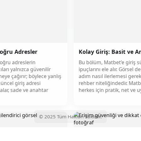
oğru Adresler
Kolay Giriş: Basit ve A
doğru adreslerin
Bu bölüm, Matbet’e giriş sü
ıları yalnızca güvenilir
ipuçlarını ele alır. Görsel d
eye çağırır; böylece yanlış
adım nasıl ilerlemesi gerekti
ncel giriş adresi
rehber niteliğindedir. Matb
alar, sade ve anahtar
herkes için pratik, net ve u
© 2025 Tüm Hakları Saklıdır.