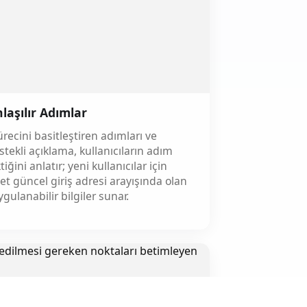
nlaşılır Adımlar
recini basitleştiren adımları ve
estekli açıklama, kullanıcıların adım
ğini anlatır; yeni kullanıcılar için
et güncel giriş adresi arayışında olan
ygulanabilir bilgiler sunar.