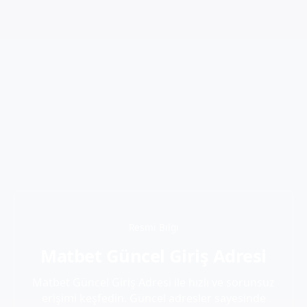
Resmi Bilgi
Matbet Güncel Giriş Adresi
Matbet Güncel Giriş Adresi ile hızlı ve sorunsuz
erişimi keşfedin. Güncel adresler sayesinde